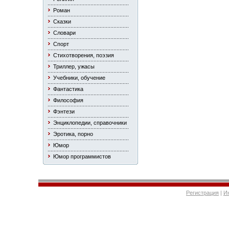
Роман
Сказки
Словари
Спорт
Стихотворения, поэзия
Триллер, ужасы
Учебники, обучение
Фантастика
Философия
Фэнтези
Энциклопедии, справочники
Эротика, порно
Юмор
Юмор программистов
Регистрация
|
И