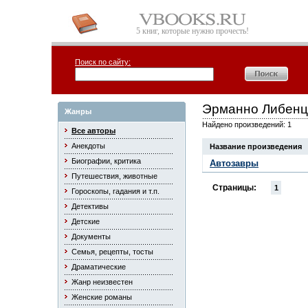
5 книг, которые нужно прочесть!
Поиск по сайту:
Эрманно Либенц
Жанры
Найдено произведений: 1
Все авторы
Анекдоты
Название произведения
Биографии, критика
Автозавры
Путешествия, животные
Страницы:
1
Гороскопы, гадания и т.п.
Детективы
Детские
Документы
Семья, рецепты, тосты
Драматические
Жанр неизвестен
Женские романы