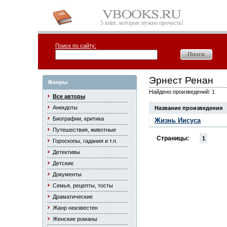
5 книг, которые нужно прочесть!
Поиск по сайту:
Эрнест Ренан
Жанры
Найдено произведений: 1
Все авторы
Анекдоты
Название произведения
Биографии, критика
Жизнь Иисуса
Путешествия, животные
Страницы:
1
Гороскопы, гадания и т.п.
Детективы
Детские
Документы
Семья, рецепты, тосты
Драматические
Жанр неизвестен
Женские романы