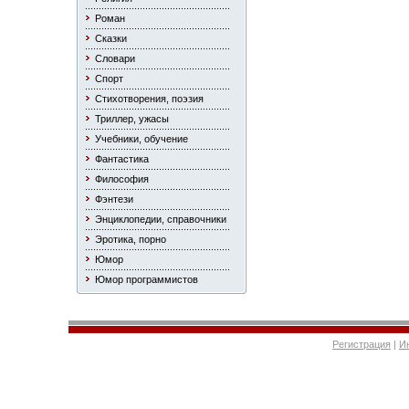
Роман
Сказки
Словари
Спорт
Стихотворения, поэзия
Триллер, ужасы
Учебники, обучение
Фантастика
Философия
Фэнтези
Энциклопедии, справочники
Эротика, порно
Юмор
Юмор программистов
Регистрация
|
И