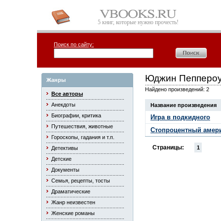
5 книг, которые нужно прочесть!
Поиск по сайту:
Юджин Пепперо
Жанры
Найдено произведений: 2
Все авторы
Анекдоты
Название произведения
Биографии, критика
Игра в подкидного
Путешествия, животные
Стопроцентный амер
Гороскопы, гадания и т.п.
Страницы:
1
Детективы
Детские
Документы
Семья, рецепты, тосты
Драматические
Жанр неизвестен
Женские романы