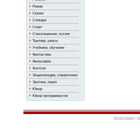
Роман
Сказки
Словари
Спорт
Стихотворения, поэзия
Триллер, ужасы
Учебники, обучение
Фантастика
Философия
Фэнтези
Энциклопедии, справочники
Эротика, порно
Юмор
Юмор программистов
Регистрация
|
И