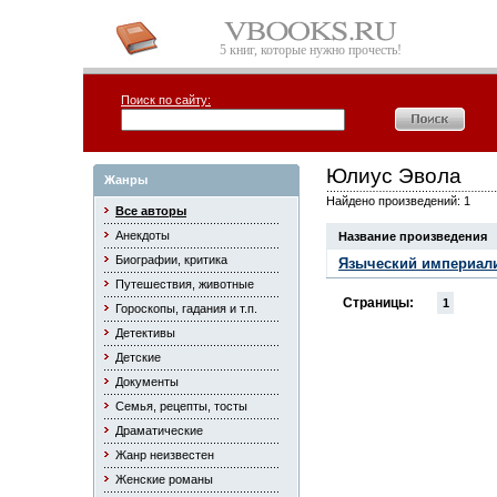
5 книг, которые нужно прочесть!
Поиск по сайту:
Юлиус Эвола
Жанры
Найдено произведений: 1
Все авторы
Анекдоты
Название произведения
Биографии, критика
Языческий империал
Путешествия, животные
Страницы:
1
Гороскопы, гадания и т.п.
Детективы
Детские
Документы
Семья, рецепты, тосты
Драматические
Жанр неизвестен
Женские романы