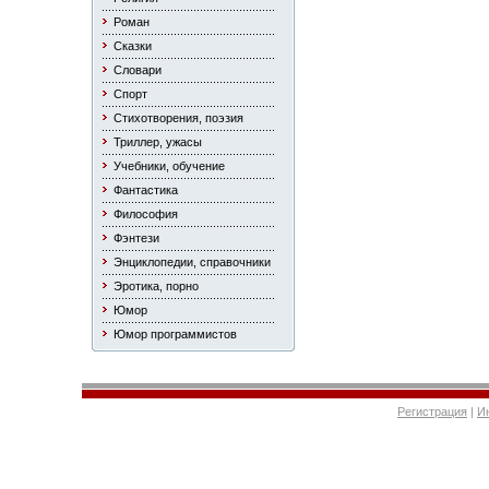
Роман
Сказки
Словари
Спорт
Стихотворения, поэзия
Триллер, ужасы
Учебники, обучение
Фантастика
Философия
Фэнтези
Энциклопедии, справочники
Эротика, порно
Юмор
Юмор программистов
Регистрация
|
И