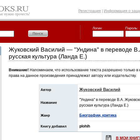
Регистрация
|
Информация о защи
рые нужно прочесть!
Логин:
Пароль:
Жуковский Василий — "Ундина" в переводе В.
русская культура (Ланда E.)
Внимание!
Напоминаем, что использование текста разрешено только в 
права на данное произведения принадлежат автору или издательству.
Жуковский Василий
Автор
"Ундина" в переводе В.А. Жуковск
Название
русская культура (Ланда E.)
Биографии, критика
Жанр
plohih
Книгу добавил
В МОИ КНИГ