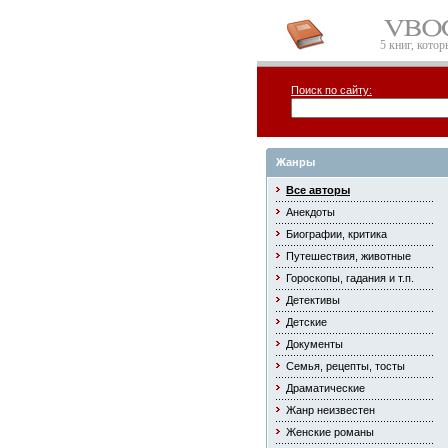
5 книг, кото
Поиск по сайту:
Жанры
Все авторы
Анекдоты
Биографии, критика
Путешествия, животные
Гороскопы, гадания и т.п.
Детективы
Детские
Документы
Семья, рецепты, тосты
Драматические
Жанр неизвестен
Женские романы