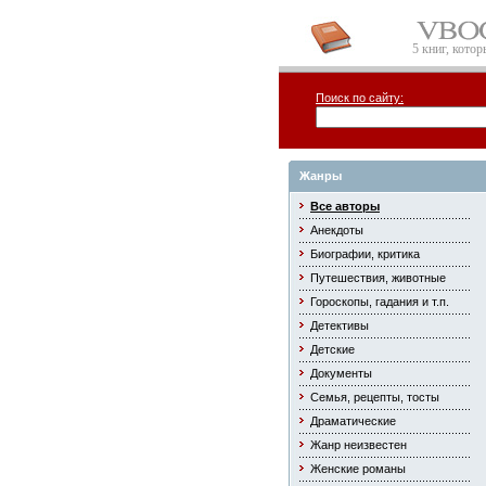
5 книг, кото
Поиск по сайту:
Жанры
Все авторы
Анекдоты
Биографии, критика
Путешествия, животные
Гороскопы, гадания и т.п.
Детективы
Детские
Документы
Семья, рецепты, тосты
Драматические
Жанр неизвестен
Женские романы