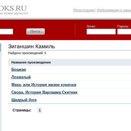
Регистрация
|
Информация о защи
рые нужно прочесть!
Логин:
Пароль:
Зиганшин Камиль
Найдено произведений: 5
Название произведения
Боцман
Лохматый
Маха, или История жизни кунички
Свора. История Варлаама Скитник
Щедрый буге
Страницы:
1