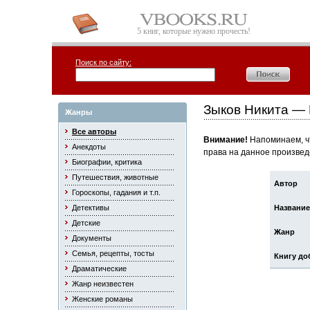
5 книг, которые нужно прочесть!
Поиск по сайту:
Зыков Никита — 
Жанры
Все авторы
Внимание!
Напоминаем, чт
Анекдоты
права на данное произвед
Биографии, критика
Путешествия, животные
Автор
Гороскопы, гадания и т.п.
Детективы
Название
Детские
Жанр
Документы
Семья, рецепты, тосты
Книгу до
Драматические
Жанр неизвестен
Женские романы