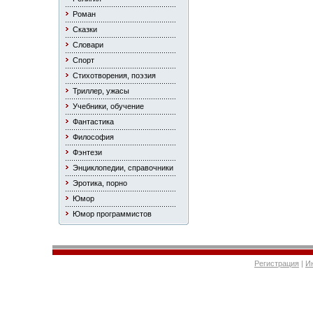
Роман
Сказки
Словари
Спорт
Стихотворения, поэзия
Триллер, ужасы
Учебники, обучение
Фантастика
Философия
Фэнтези
Энциклопедии, справочники
Эротика, порно
Юмор
Юмор программистов
Регистрация
|
И