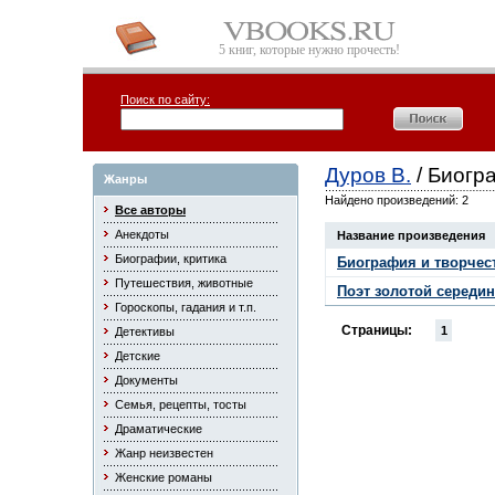
5 книг, которые нужно прочесть!
Поиск по сайту:
Дуров В.
/ Биогр
Жанры
Найдено произведений: 2
Все авторы
Анекдоты
Название произведения
Биографии, критика
Биография и творчес
Путешествия, животные
Поэт золотой середи
Гороскопы, гадания и т.п.
Страницы:
1
Детективы
Детские
Документы
Семья, рецепты, тосты
Драматические
Жанр неизвестен
Женские романы