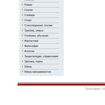
Роман
Сказки
Словари
Спорт
Стихотворения, поэзия
Триллер, ужасы
Учебники, обучение
Фантастика
Философия
Фэнтези
Энциклопедии, справочники
Эротика, порно
Юмор
Юмор программистов
Регистрация
|
И