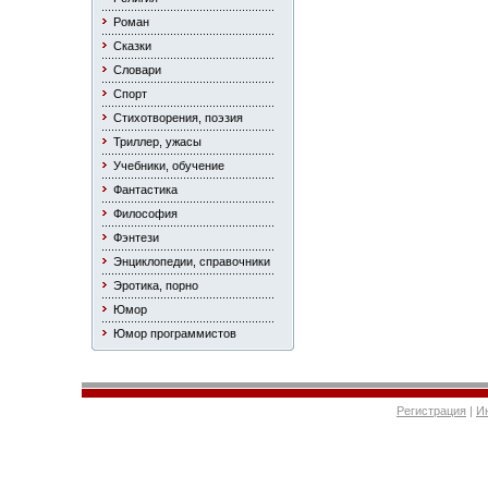
Роман
Сказки
Словари
Спорт
Стихотворения, поэзия
Триллер, ужасы
Учебники, обучение
Фантастика
Философия
Фэнтези
Энциклопедии, справочники
Эротика, порно
Юмор
Юмор программистов
Регистрация
|
И