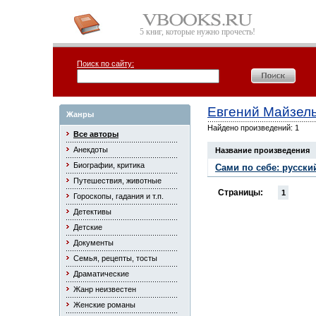
5 книг, которые нужно прочесть!
Поиск по сайту:
Евгений Майзел
Жанры
Найдено произведений: 1
Все авторы
Анекдоты
Название произведения
Биографии, критика
Сами по себе: русски
Путешествия, животные
Страницы:
1
Гороскопы, гадания и т.п.
Детективы
Детские
Документы
Семья, рецепты, тосты
Драматические
Жанр неизвестен
Женские романы