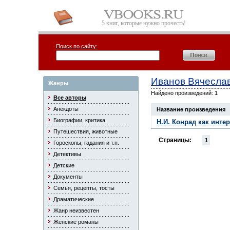
5 книг, которые нужно прочесть!
Поиск по сайту:
Иванов Вячесла
Жанры
Найдено произведений: 1
Все авторы
Анекдоты
Название произведения
Биографии, критика
Н.И. Конрад как интер
Путешествия, животные
Страницы:
1
Гороскопы, гадания и т.п.
Детективы
Детские
Документы
Семья, рецепты, тосты
Драматические
Жанр неизвестен
Женские романы