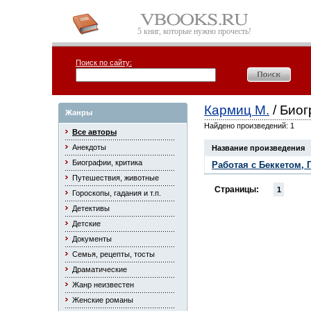
5 книг, которые нужно прочесть!
Поиск по сайту:
Кармиц М.
/ Биог
Жанры
Найдено произведений: 1
Все авторы
Анекдоты
Название произведения
Биографии, критика
Работая с Беккетом, 
Путешествия, животные
Страницы:
1
Гороскопы, гадания и т.п.
Детективы
Детские
Документы
Семья, рецепты, тосты
Драматические
Жанр неизвестен
Женские романы