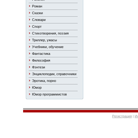
Роман
Сказки
Словари
Спорт
Стихотворения, поэзия
Триллер, ужасы
Учебники, обучение
Фантастика
Философия
Фэнтези
Энциклопедии, справочники
Эротика, порно
Юмор
Юмор программистов
Регистрация
|
И