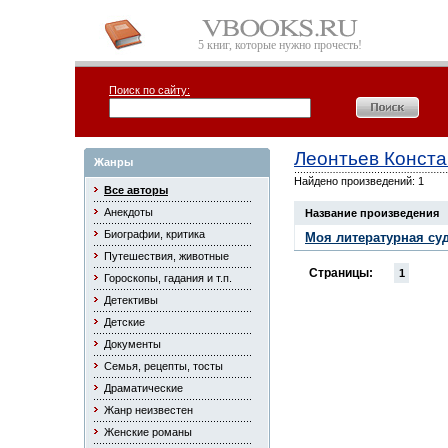
5 книг, которые нужно прочесть!
Поиск по сайту:
Леонтьев Конста
Жанры
Найдено произведений: 1
Все авторы
Анекдоты
Название произведения
Биографии, критика
Моя литературная су
Путешествия, животные
Страницы:
1
Гороскопы, гадания и т.п.
Детективы
Детские
Документы
Семья, рецепты, тосты
Драматические
Жанр неизвестен
Женские романы