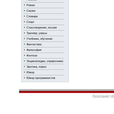
Роман
Сказки
Словари
Спорт
Стихотворения, поэзия
Триллер, ужасы
Учебники, обучение
Фантастика
Философия
Фэнтези
Энциклопедии, справочники
Эротика, порно
Юмор
Юмор программистов
Регистрация
|
И