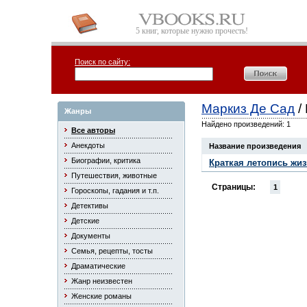
5 книг, которые нужно прочесть!
Поиск по сайту:
Маркиз Де Сад
/
Жанры
Найдено произведений: 1
Все авторы
Анекдоты
Название произведения
Биографии, критика
Краткая летопись жиз
Путешествия, животные
Страницы:
1
Гороскопы, гадания и т.п.
Детективы
Детские
Документы
Семья, рецепты, тосты
Драматические
Жанр неизвестен
Женские романы