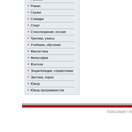
Роман
Сказки
Словари
Спорт
Стихотворения, поэзия
Триллер, ужасы
Учебники, обучение
Фантастика
Философия
Фэнтези
Энциклопедии, справочники
Эротика, порно
Юмор
Юмор программистов
Регистрация
|
И