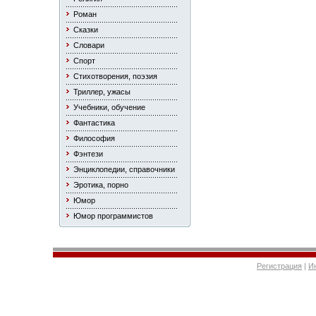
Роман
Сказки
Словари
Спорт
Стихотворения, поэзия
Триллер, ужасы
Учебники, обучение
Фантастика
Философия
Фэнтези
Энциклопедии, справочники
Эротика, порно
Юмор
Юмор программистов
Регистрация
|
И