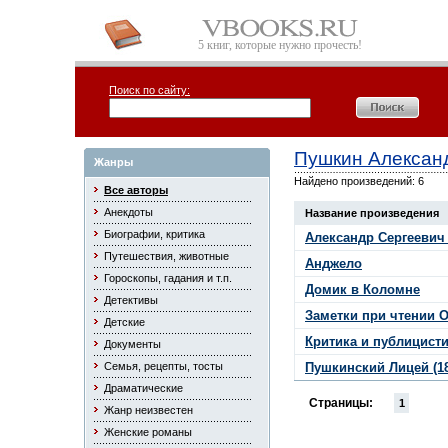
5 книг, которые нужно прочесть!
Поиск по сайту:
Пушкин Алексан
Жанры
Найдено произведений: 6
Все авторы
Анекдоты
Название произведения
Биографии, критика
Александр Сергеевич
Путешествия, животные
Анджело
Гороскопы, гадания и т.п.
Домик в Коломне
Детективы
Заметки при чтении 
Детские
Критика и публицист
Документы
Семья, рецепты, тосты
Пушкинский Лицей (181
Драматические
Страницы:
1
Жанр неизвестен
Женские романы