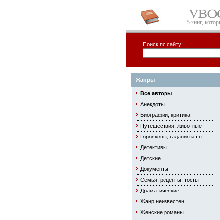
5 книг, кото
Поиск по сайту:
Жанры
Все авторы
Анекдоты
Биографии, критика
Путешествия, животные
Гороскопы, гадания и т.п.
Детективы
Детские
Документы
Семья, рецепты, тосты
Драматические
Жанр неизвестен
Женские романы