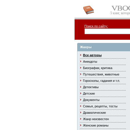
5 книг, кото
Поиск по сайту:
Жанры
Все авторы
Анекдоты
Биографии, критика
Путешествия, животные
Гороскопы, гадания и т.п.
Детективы
Детские
Документы
Семья, рецепты, тосты
Драматические
Жанр неизвестен
Женские романы