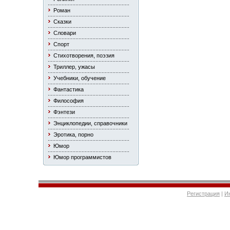
Роман
Сказки
Словари
Спорт
Стихотворения, поэзия
Триллер, ужасы
Учебники, обучение
Фантастика
Философия
Фэнтези
Энциклопедии, справочники
Эротика, порно
Юмор
Юмор программистов
Регистрация
|
И