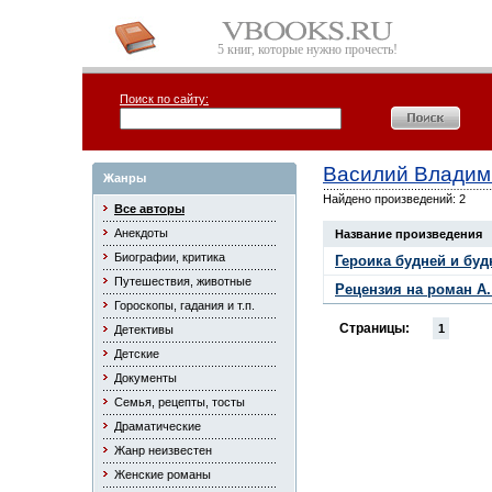
5 книг, которые нужно прочесть!
Поиск по сайту:
Василий Владим
Жанры
Найдено произведений: 2
Все авторы
Анекдоты
Название произведения
Биографии, критика
Героика будней и буд
Путешествия, животные
Рецензия на роман А
Гороскопы, гадания и т.п.
Страницы:
1
Детективы
Детские
Документы
Семья, рецепты, тосты
Драматические
Жанр неизвестен
Женские романы