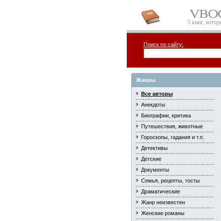
5 книг, кото
Поиск по сайту:
Жанры
Все авторы
Анекдоты
Биографии, критика
Путешествия, животные
Гороскопы, гадания и т.п.
Детективы
Детские
Документы
Семья, рецепты, тосты
Драматические
Жанр неизвестен
Женские романы