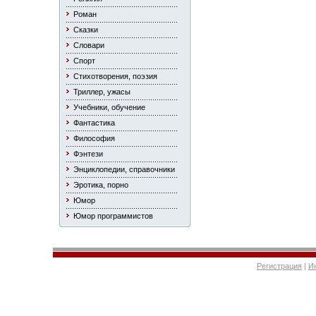
Роман
Сказки
Словари
Спорт
Стихотворения, поэзия
Триллер, ужасы
Учебники, обучение
Фантастика
Философия
Фэнтези
Энциклопедии, справочники
Эротика, порно
Юмор
Юмор программистов
Регистрация
|
И