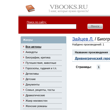
5 книг, которые нужно прочесть!
Поиск по сайту:
Зайцев Л.
/ Биог
Жанры
Найдено произведений: 1
Все авторы
Анекдоты
Название произведения
Биографии, критика
Древнегреческий гер
Путешествия, животные
Страницы:
1
Гороскопы, гадания и т.п.
Детективы
Детские
Документы
Семья, рецепты, тосты
Драматические
Жанр неизвестен
Женские романы