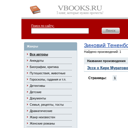
5 книг, которые нужно прочесть!
Поиск по сайту:
Зиновий Тененб
Жанры
Найдено произведений: 1
Все авторы
Анекдоты
Название произведения
Биографии, критика
Эссе о Кире Муратов
Путешествия, животные
Страницы:
1
Гороскопы, гадания и т.п.
Детективы
Детские
Документы
Семья, рецепты, тосты
Драматические
Жанр неизвестен
Женские романы