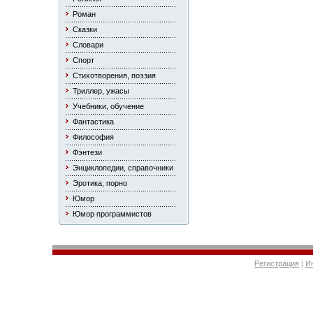
Роман
Сказки
Словари
Спорт
Стихотворения, поэзия
Триллер, ужасы
Учебники, обучение
Фантастика
Философия
Фэнтези
Энциклопедии, справочники
Эротика, порно
Юмор
Юмор программистов
Регистрация
|
И