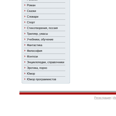
Роман
Сказки
Словари
Спорт
Стихотворения, поэзия
Триллер, ужасы
Учебники, обучение
Фантастика
Философия
Фэнтези
Энциклопедии, справочники
Эротика, порно
Юмор
Юмор программистов
Регистрация
|
И