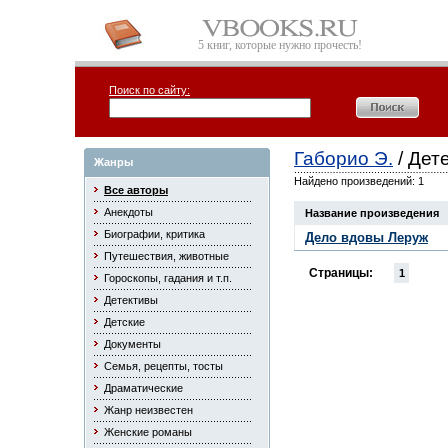
5 книг, которые нужно прочесть!
Поиск по сайту:
Габорио Э.
/ Дет
Жанры
Найдено произведений: 1
Все авторы
Анекдоты
Название произведения
Биографии, критика
Дело вдовы Леруж
Путешествия, животные
Страницы:
1
Гороскопы, гадания и т.п.
Детективы
Детские
Документы
Семья, рецепты, тосты
Драматические
Жанр неизвестен
Женские романы