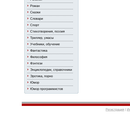
Роман
Сказки
Словари
Спорт
Стихотворения, поэзия
Триллер, ужасы
Учебники, обучение
Фантастика
Философия
Фэнтези
Энциклопедии, справочники
Эротика, порно
Юмор
Юмор программистов
Регистрация
|
И