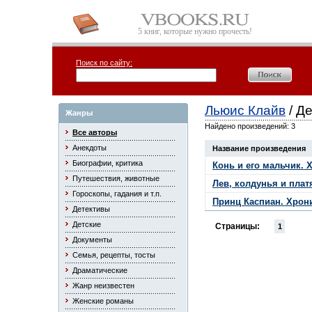
5 книг, которые нужно прочесть!
Поиск по сайту:
Льюис Клайв
/ Д
Жанры
Найдено произведений: 3
Все авторы
Анекдоты
Название произведения
Биографии, критика
Конь и его мальчик. 
Путешествия, животные
Лев, колдунья и плат
Гороскопы, гадания и т.п.
Принц Каспиан. Хрон
Детективы
Детские
Страницы:
1
Документы
Семья, рецепты, тосты
Драматические
Жанр неизвестен
Женские романы