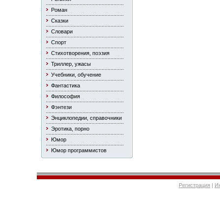
Роман
Сказки
Словари
Спорт
Стихотворения, поэзия
Триллер, ужасы
Учебники, обучение
Фантастика
Философия
Фэнтези
Энциклопедии, справочники
Эротика, порно
Юмор
Юмор программистов
Регистрация
|
И