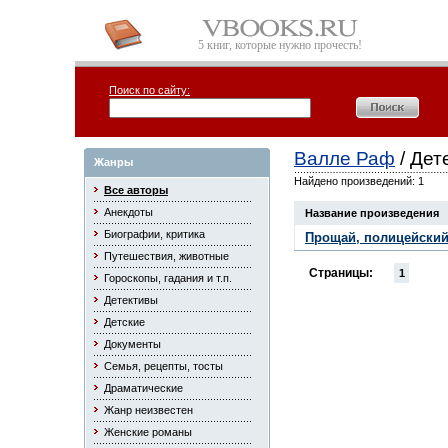
5 книг, которые нужно прочесть!
Поиск по сайту:
Валле Раф
/ Дет
Жанры
Найдено произведений: 1
Все авторы
Анекдоты
Название произведения
Биографии, критика
Прощай, полицейски
Путешествия, животные
Страницы:
1
Гороскопы, гадания и т.п.
Детективы
Детские
Документы
Семья, рецепты, тосты
Драматические
Жанр неизвестен
Женские романы