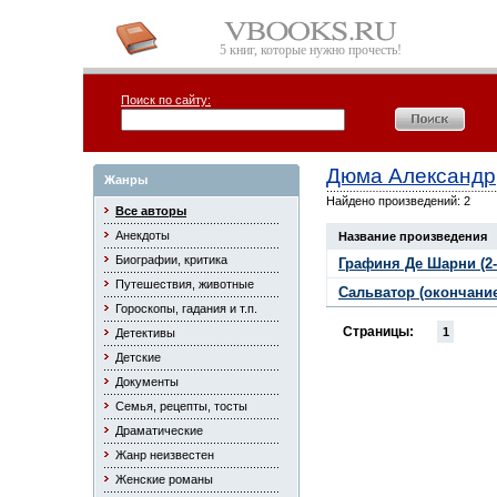
5 книг, которые нужно прочесть!
Поиск по сайту:
Дюма Александр
Жанры
Найдено произведений: 2
Все авторы
Анекдоты
Название произведения
Биографии, критика
Графиня Де Шарни (2-
Путешествия, животные
Сальватор (окончание
Гороскопы, гадания и т.п.
Страницы:
1
Детективы
Детские
Документы
Семья, рецепты, тосты
Драматические
Жанр неизвестен
Женские романы