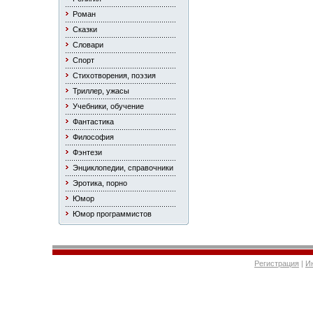
Роман
Сказки
Словари
Спорт
Стихотворения, поэзия
Триллер, ужасы
Учебники, обучение
Фантастика
Философия
Фэнтези
Энциклопедии, справочники
Эротика, порно
Юмор
Юмор программистов
Регистрация
|
И