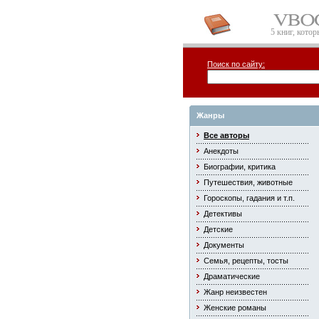
5 книг, кото
Поиск по сайту:
Жанры
Все авторы
Анекдоты
Биографии, критика
Путешествия, животные
Гороскопы, гадания и т.п.
Детективы
Детские
Документы
Семья, рецепты, тосты
Драматические
Жанр неизвестен
Женские романы