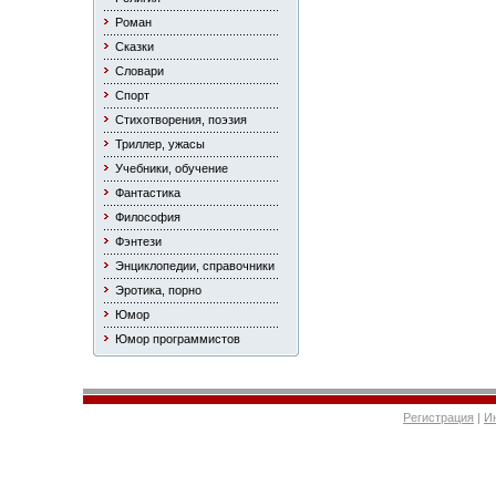
Роман
Сказки
Словари
Спорт
Стихотворения, поэзия
Триллер, ужасы
Учебники, обучение
Фантастика
Философия
Фэнтези
Энциклопедии, справочники
Эротика, порно
Юмор
Юмор программистов
Регистрация
|
И