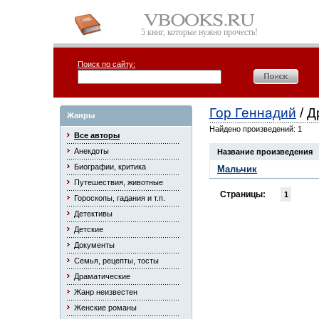
5 книг, которые нужно прочесть!
Поиск по сайту:
Гор Геннадий
/ Д
Жанры
Найдено произведений: 1
Все авторы
Анекдоты
Название произведения
Биографии, критика
Мальчик
Путешествия, животные
Страницы:
1
Гороскопы, гадания и т.п.
Детективы
Детские
Документы
Семья, рецепты, тосты
Драматические
Жанр неизвестен
Женские романы