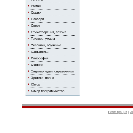
Роман
Сказки
Словари
Спорт
Стихотворения, поэзия
Триллер, ужасы
Учебники, обучение
Фантастика
Философия
Фэнтези
Энциклопедии, справочники
Эротика, порно
Юмор
Юмор программистов
Регистрация
|
И