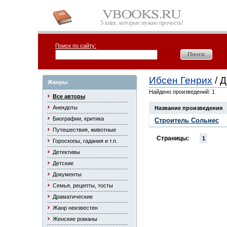
5 книг, которые нужно прочесть!
Поиск по сайту:
Ибсен Генрих
/ 
Жанры
Найдено произведений: 1
Все авторы
Анекдоты
Название произведения
Биографии, критика
Строитель Сольнес
Путешествия, животные
Страницы:
1
Гороскопы, гадания и т.п.
Детективы
Детские
Документы
Семья, рецепты, тосты
Драматические
Жанр неизвестен
Женские романы