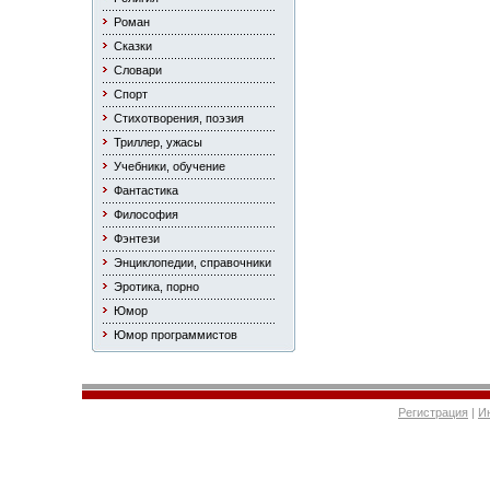
Роман
Сказки
Словари
Спорт
Стихотворения, поэзия
Триллер, ужасы
Учебники, обучение
Фантастика
Философия
Фэнтези
Энциклопедии, справочники
Эротика, порно
Юмор
Юмор программистов
Регистрация
|
И