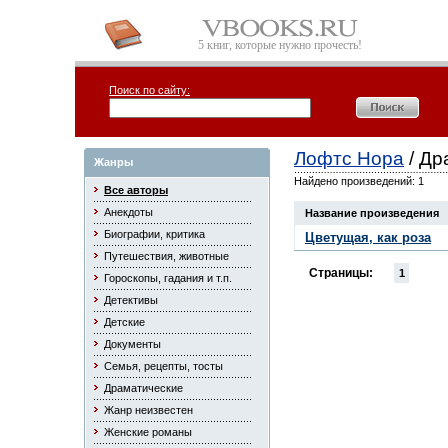
5 книг, которые нужно прочесть!
Поиск по сайту:
Лофтс Нора
/ Др
Жанры
Найдено произведений: 1
Все авторы
Анекдоты
Название произведения
Биографии, критика
Цветущая, как роза
Путешествия, животные
Страницы:
1
Гороскопы, гадания и т.п.
Детективы
Детские
Документы
Семья, рецепты, тосты
Драматические
Жанр неизвестен
Женские романы