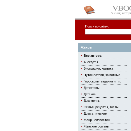
5 книг, кото
Поиск по сайту:
Жанры
Все авторы
Анекдоты
Биографии, критика
Путешествия, животные
Гороскопы, гадания и т.п.
Детективы
Детские
Документы
Семья, рецепты, тосты
Драматические
Жанр неизвестен
Женские романы