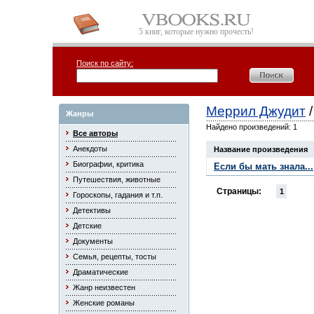
5 книг, которые нужно прочесть!
Поиск по сайту:
Меррил Джудит
/
Жанры
Найдено произведений: 1
Все авторы
Анекдоты
Название произведения
Биографии, критика
Если бы мать знала...
Путешествия, животные
Страницы:
1
Гороскопы, гадания и т.п.
Детективы
Детские
Документы
Семья, рецепты, тосты
Драматические
Жанр неизвестен
Женские романы