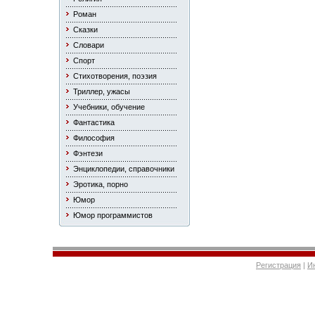
Роман
Сказки
Словари
Спорт
Стихотворения, поэзия
Триллер, ужасы
Учебники, обучение
Фантастика
Философия
Фэнтези
Энциклопедии, справочники
Эротика, порно
Юмор
Юмор программистов
Регистрация
|
И