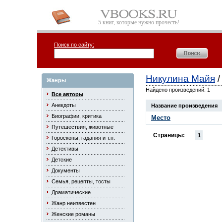
5 книг, которые нужно прочесть!
Поиск по сайту:
Никулина Майя
/
Жанры
Найдено произведений: 1
Все авторы
Анекдоты
Название произведения
Биографии, критика
Место
Путешествия, животные
Страницы:
1
Гороскопы, гадания и т.п.
Детективы
Детские
Документы
Семья, рецепты, тосты
Драматические
Жанр неизвестен
Женские романы