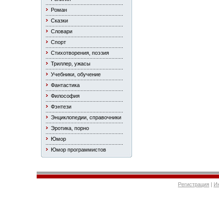
Роман
Сказки
Словари
Спорт
Стихотворения, поэзия
Триллер, ужасы
Учебники, обучение
Фантастика
Философия
Фэнтези
Энциклопедии, справочники
Эротика, порно
Юмор
Юмор программистов
Регистрация
|
И