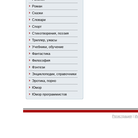
Роман
Сказки
Словари
Спорт
Стихотворения, поэзия
Триллер, ужасы
Учебники, обучение
Фантастика
Философия
Фэнтези
Энциклопедии, справочники
Эротика, порно
Юмор
Юмор программистов
Регистрация
|
И