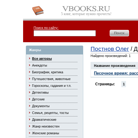
5 книг, которые нужно прочесть!
Поиск по сайту:
Постнов Олег
/ 
Жанры
Найдено произведений: 1
Все авторы
Анекдоты
Название произведения
Биографии, критика
Песочное время: расс
Путешествия, животные
Страницы:
1
Гороскопы, гадания и т.п.
Детективы
Детские
Документы
Семья, рецепты, тосты
Драматические
Жанр неизвестен
Женские романы