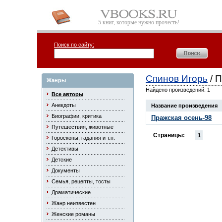
5 книг, которые нужно прочесть!
Поиск по сайту:
Спинов Игорь
/ 
Жанры
Найдено произведений: 1
Все авторы
Анекдоты
Название произведения
Биографии, критика
Пражская осень-98
Путешествия, животные
Страницы:
1
Гороскопы, гадания и т.п.
Детективы
Детские
Документы
Семья, рецепты, тосты
Драматические
Жанр неизвестен
Женские романы