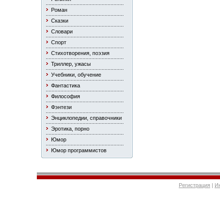
Роман
Сказки
Словари
Спорт
Стихотворения, поэзия
Триллер, ужасы
Учебники, обучение
Фантастика
Философия
Фэнтези
Энциклопедии, справочники
Эротика, порно
Юмор
Юмор программистов
Регистрация
|
И