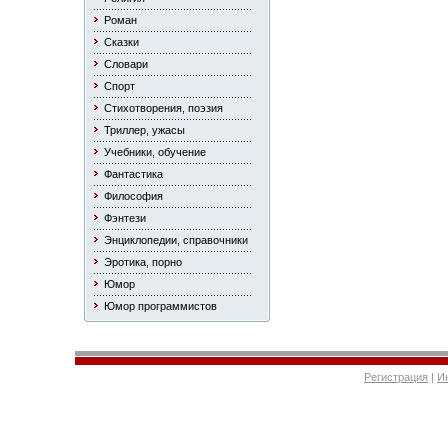
Роман
Сказки
Словари
Спорт
Стихотворения, поэзия
Триллер, ужасы
Учебники, обучение
Фантастика
Философия
Фэнтези
Энциклопедии, справочники
Эротика, порно
Юмор
Юмор программистов
Регистрация
|
И