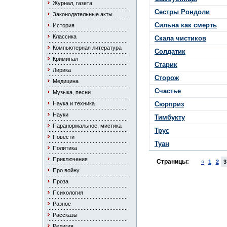
Журнал, газета
Сестры Рондоли
Законодательные акты
Сильна как смерть
История
Классика
Скала чистиков
Компьютерная литература
Солдатик
Криминал
Старик
Лирика
Сторож
Медицина
Счастье
Музыка, песни
Наука и техника
Сюрприз
Науки
Тимбукту
Паранормальное, мистика
Трус
Повести
Туан
Политика
Приключения
Страницы:
«
1
2
3
Про войну
Проза
Психология
Разное
Рассказы
Религия