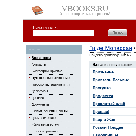
5 книг, которые нужно прочесть!
Поиск по сайту:
Ги де Мопассан
/
Жанры
Найдено произведений: 65
Все авторы
Анекдоты
Название произведения
Биографии, критика
Признание
Путешествия, животные
Приятель Пасьянс
Гороскопы, гадания и т.п.
Прогулка
Детективы
Продается
Детские
Проклятый хлеб
Документы
Семья, рецепты, тосты
Прощай!
Драматические
Пьер и Жан
Жанр неизвестен
Розали Прюдан
Женские романы
Самоубийцы