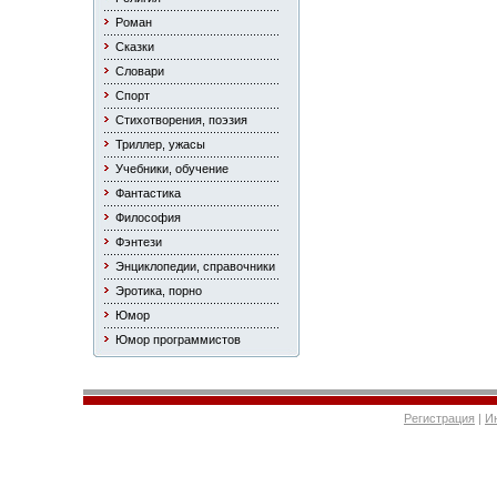
Роман
Сказки
Словари
Спорт
Стихотворения, поэзия
Триллер, ужасы
Учебники, обучение
Фантастика
Философия
Фэнтези
Энциклопедии, справочники
Эротика, порно
Юмор
Юмор программистов
Регистрация
|
И