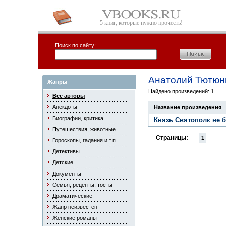
5 книг, которые нужно прочесть!
Поиск по сайту:
Анатолий Тютюн
Жанры
Найдено произведений: 1
Все авторы
Анекдоты
Название произведения
Биографии, критика
Князь Святополк не 
Путешествия, животные
Страницы:
1
Гороскопы, гадания и т.п.
Детективы
Детские
Документы
Семья, рецепты, тосты
Драматические
Жанр неизвестен
Женские романы