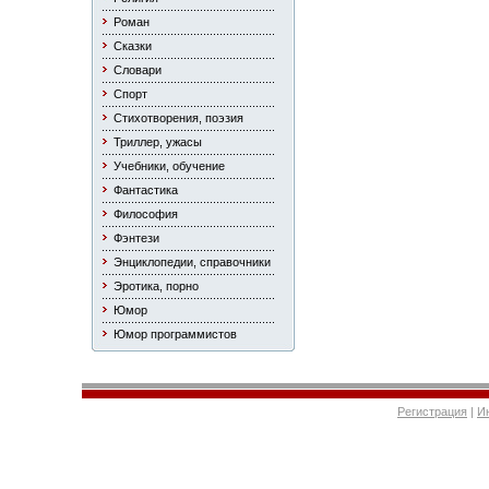
Роман
Сказки
Словари
Спорт
Стихотворения, поэзия
Триллер, ужасы
Учебники, обучение
Фантастика
Философия
Фэнтези
Энциклопедии, справочники
Эротика, порно
Юмор
Юмор программистов
Регистрация
|
И