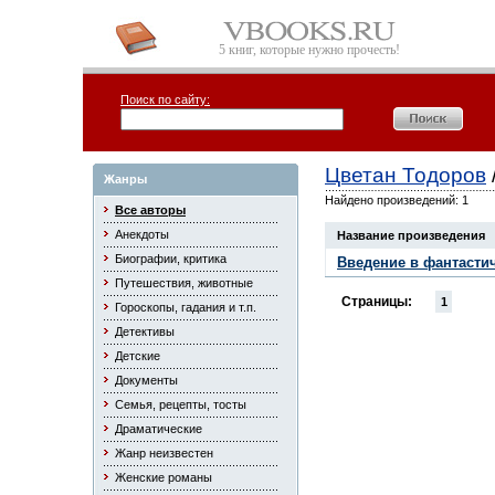
5 книг, которые нужно прочесть!
Поиск по сайту:
Цветан Тодоров
Жанры
Найдено произведений: 1
Все авторы
Анекдоты
Название произведения
Биографии, критика
Введение в фантасти
Путешествия, животные
Страницы:
1
Гороскопы, гадания и т.п.
Детективы
Детские
Документы
Семья, рецепты, тосты
Драматические
Жанр неизвестен
Женские романы