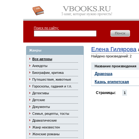
5 книг, которые нужно прочесть!
Поиск по сайту:
Елена Гилярова
Жанры
Найдено произведений: 2
Все авторы
Анекдоты
Название произведения
Биографии, критика
Дракоша
Путешествия, животные
Казнь египетская
Гороскопы, гадания и т.п.
Страницы:
1
Детективы
Детские
Документы
Семья, рецепты, тосты
Драматические
Жанр неизвестен
Женские романы