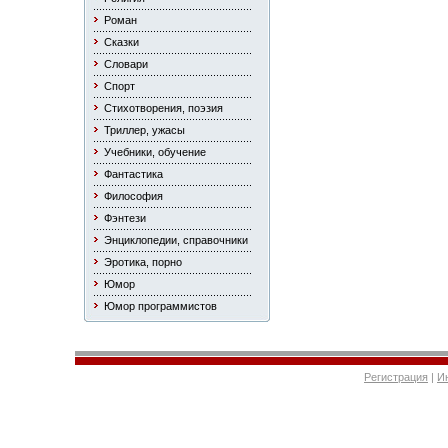
Роман
Сказки
Словари
Спорт
Стихотворения, поэзия
Триллер, ужасы
Учебники, обучение
Фантастика
Философия
Фэнтези
Энциклопедии, справочники
Эротика, порно
Юмор
Юмор программистов
Регистрация
|
И