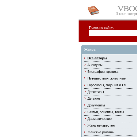
5 книг, кото
Поиск по сайту:
Жанры
Все авторы
Анекдоты
Биографии, критика
Путешествия, животные
Гороскопы, гадания и т.п.
Детективы
Детские
Документы
Семья, рецепты, тосты
Драматические
Жанр неизвестен
Женские романы