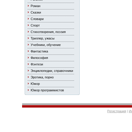
Роман
Сказки
Словари
Спорт
Стихотворения, поэзия
Триллер, ужасы
Учебники, обучение
Фантастика
Философия
Фэнтези
Энциклопедии, справочники
Эротика, порно
Юмор
Юмор программистов
Регистрация
|
И