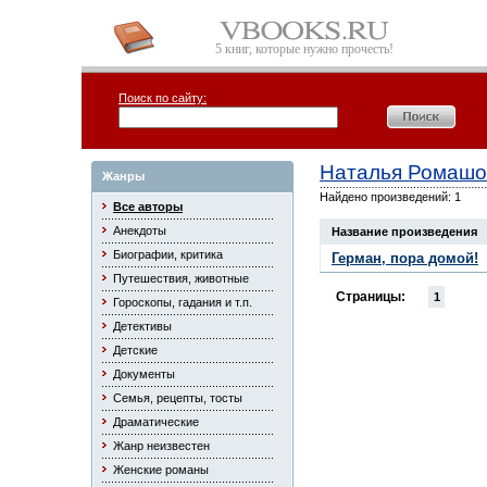
5 книг, которые нужно прочесть!
Поиск по сайту:
Наталья Ромашо
Жанры
Найдено произведений: 1
Все авторы
Анекдоты
Название произведения
Биографии, критика
Герман, пора домой!
Путешествия, животные
Страницы:
1
Гороскопы, гадания и т.п.
Детективы
Детские
Документы
Семья, рецепты, тосты
Драматические
Жанр неизвестен
Женские романы