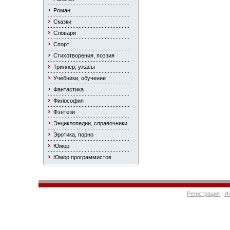
Роман
Сказки
Словари
Спорт
Стихотворения, поэзия
Триллер, ужасы
Учебники, обучение
Фантастика
Философия
Фэнтези
Энциклопедии, справочники
Эротика, порно
Юмор
Юмор программистов
Регистрация
|
И