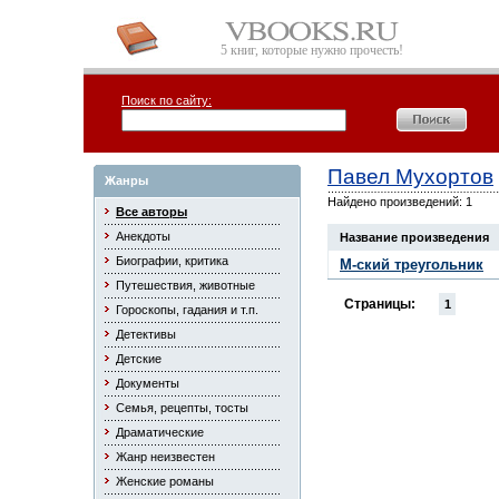
5 книг, которые нужно прочесть!
Поиск по сайту:
Павел Мухортов
Жанры
Найдено произведений: 1
Все авторы
Анекдоты
Название произведения
Биографии, критика
М-ский треугольник
Путешествия, животные
Страницы:
1
Гороскопы, гадания и т.п.
Детективы
Детские
Документы
Семья, рецепты, тосты
Драматические
Жанр неизвестен
Женские романы