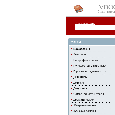
5 книг, кото
Поиск по сайту:
Жанры
Все авторы
Анекдоты
Биографии, критика
Путешествия, животные
Гороскопы, гадания и т.п.
Детективы
Детские
Документы
Семья, рецепты, тосты
Драматические
Жанр неизвестен
Женские романы