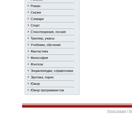
Роман
Сказки
Словари
Спорт
Стихотворения, поэзия
Триллер, ужасы
Учебники, обучение
Фантастика
Философия
Фэнтези
Энциклопедии, справочники
Эротика, порно
Юмор
Юмор программистов
Регистрация
|
И