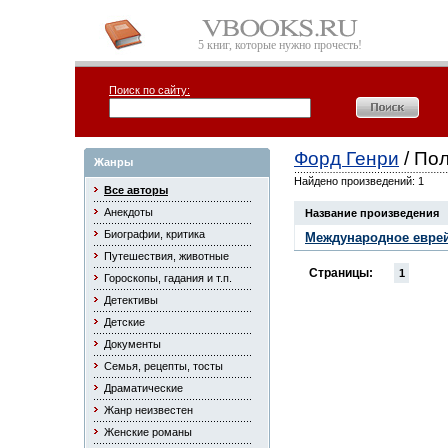
5 книг, которые нужно прочесть!
Поиск по сайту:
Форд Генри
/ По
Жанры
Найдено произведений: 1
Все авторы
Анекдоты
Название произведения
Биографии, критика
Международное евре
Путешествия, животные
Страницы:
1
Гороскопы, гадания и т.п.
Детективы
Детские
Документы
Семья, рецепты, тосты
Драматические
Жанр неизвестен
Женские романы