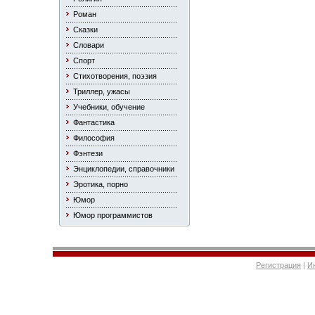
Роман
Сказки
Словари
Спорт
Стихотворения, поэзия
Триллер, ужасы
Учебники, обучение
Фантастика
Философия
Фэнтези
Энциклопедии, справочники
Эротика, порно
Юмор
Юмор программистов
Регистрация
|
И