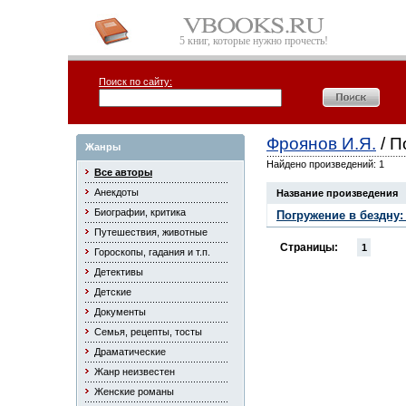
5 книг, которые нужно прочесть!
Поиск по сайту:
Фроянов И.Я.
/ П
Жанры
Найдено произведений: 1
Все авторы
Анекдоты
Название произведения
Биографии, критика
Погружение в бездну:
Путешествия, животные
Страницы:
1
Гороскопы, гадания и т.п.
Детективы
Детские
Документы
Семья, рецепты, тосты
Драматические
Жанр неизвестен
Женские романы