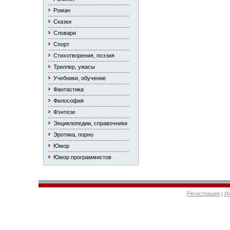
Роман
Сказки
Словари
Спорт
Стихотворения, поэзия
Триллер, ужасы
Учебники, обучение
Фантастика
Философия
Фэнтези
Энциклопедии, справочники
Эротика, порно
Юмор
Юмор программистов
Регистрация
|
И