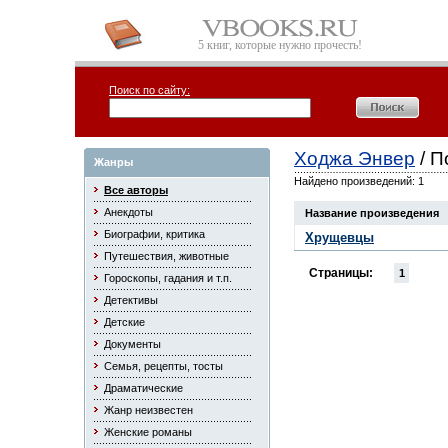
5 книг, которые нужно прочесть!
Поиск по сайту:
Ходжа Энвер
/ П
Жанры
Найдено произведений: 1
Все авторы
Анекдоты
Название произведения
Биографии, критика
Хрущевцы
Путешествия, животные
Страницы:
1
Гороскопы, гадания и т.п.
Детективы
Детские
Документы
Семья, рецепты, тосты
Драматические
Жанр неизвестен
Женские романы