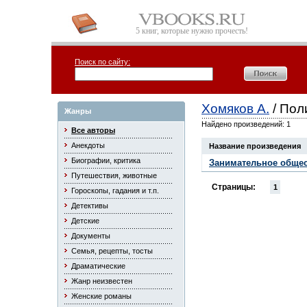
5 книг, которые нужно прочесть!
Поиск по сайту:
Хомяков А.
/ Пол
Жанры
Найдено произведений: 1
Все авторы
Анекдоты
Название произведения
Биографии, критика
Занимательное общес
Путешествия, животные
Страницы:
1
Гороскопы, гадания и т.п.
Детективы
Детские
Документы
Семья, рецепты, тосты
Драматические
Жанр неизвестен
Женские романы