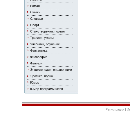
Роман
Сказки
Словари
Спорт
Стихотворения, поэзия
Триллер, ужасы
Учебники, обучение
Фантастика
Философия
Фэнтези
Энциклопедии, справочники
Эротика, порно
Юмор
Юмор программистов
Регистрация
|
И