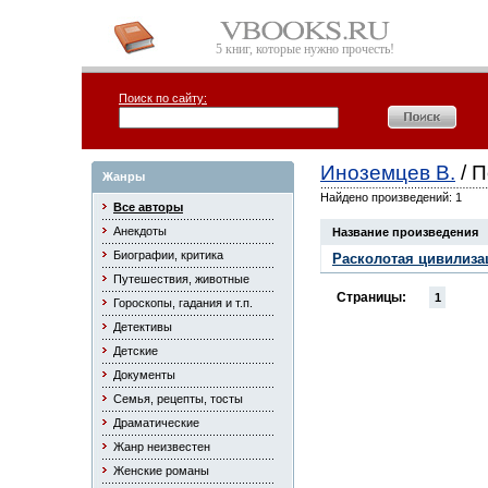
5 книг, которые нужно прочесть!
Поиск по сайту:
Иноземцев В.
/ 
Жанры
Найдено произведений: 1
Все авторы
Анекдоты
Название произведения
Биографии, критика
Расколотая цивилиза
Путешествия, животные
Страницы:
1
Гороскопы, гадания и т.п.
Детективы
Детские
Документы
Семья, рецепты, тосты
Драматические
Жанр неизвестен
Женские романы