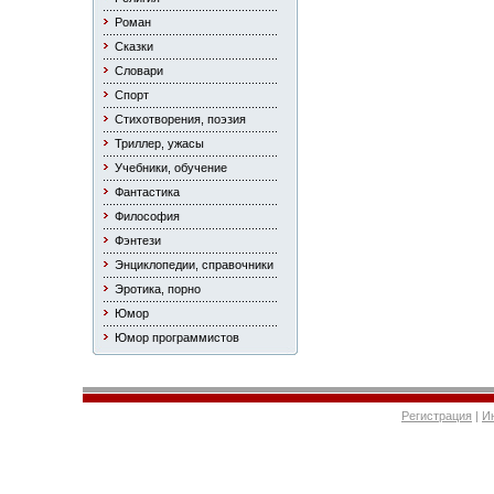
Роман
Сказки
Словари
Спорт
Стихотворения, поэзия
Триллер, ужасы
Учебники, обучение
Фантастика
Философия
Фэнтези
Энциклопедии, справочники
Эротика, порно
Юмор
Юмор программистов
Регистрация
|
И