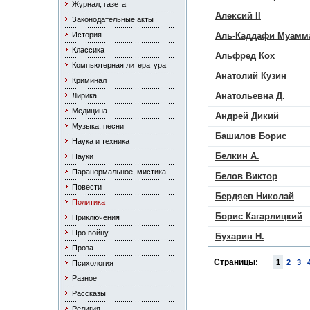
Журнал, газета
Алексий II
Законодательные акты
История
Аль-Каддафи Муамм
Классика
Альфред Кох
Компьютерная литература
Анатолий Кузин
Криминал
Анатольевна Д.
Лирика
Медицина
Андрей Дикий
Музыка, песни
Башилов Борис
Наука и техника
Белкин А.
Науки
Паранормальное, мистика
Белов Виктор
Повести
Бердяев Николай
Политика
Борис Кагарлицкий
Приключения
Про войну
Бухарин Н.
Проза
Страницы:
1
2
3
Психология
Разное
Рассказы
Религия