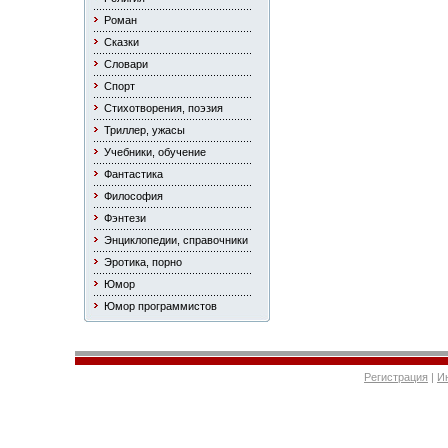
Роман
Сказки
Словари
Спорт
Стихотворения, поэзия
Триллер, ужасы
Учебники, обучение
Фантастика
Философия
Фэнтези
Энциклопедии, справочники
Эротика, порно
Юмор
Юмор программистов
Регистрация
|
И