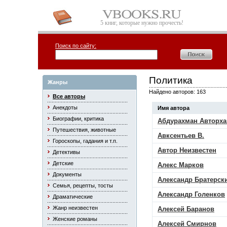
5 книг, которые нужно прочесть!
Поиск по сайту:
Политика
Жанры
Найдено авторов: 163
Все авторы
Анекдоты
Имя автора
Биографии, критика
Абдурахман Авторх
Путешествия, животные
Авксентьев В.
Гороскопы, гадания и т.п.
Автор Неизвестен
Детективы
Детские
Алекс Марков
Документы
Александр Братерск
Семья, рецепты, тосты
Александр Голенков
Драматические
Жанр неизвестен
Алексей Баранов
Женские романы
Алексей Смирнов