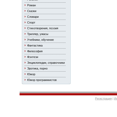
Роман
Сказки
Словари
Спорт
Стихотворения, поэзия
Триллер, ужасы
Учебники, обучение
Фантастика
Философия
Фэнтези
Энциклопедии, справочники
Эротика, порно
Юмор
Юмор программистов
Регистрация
|
И