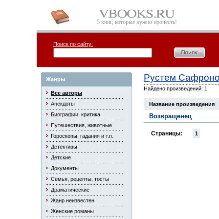
5 книг, которые нужно прочесть!
Поиск по сайту:
Рустем Сафрон
Жанры
Найдено произведений: 1
Все авторы
Анекдоты
Название произведения
Биографии, критика
Возвращенец
Путешествия, животные
Страницы:
1
Гороскопы, гадания и т.п.
Детективы
Детские
Документы
Семья, рецепты, тосты
Драматические
Жанр неизвестен
Женские романы