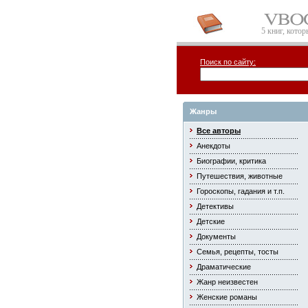
5 книг, кото
Поиск по сайту:
Жанры
Все авторы
Анекдоты
Биографии, критика
Путешествия, животные
Гороскопы, гадания и т.п.
Детективы
Детские
Документы
Семья, рецепты, тосты
Драматические
Жанр неизвестен
Женские романы