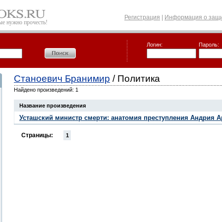
Регистрация
|
Информация о защи
рые нужно прочесть!
Логин:
Пароль:
Станоевич Бранимир
/ Политика
Найдено произведений: 1
Название произведения
Усташский министр смерти: анатомия преcтупления Андрия А
Страницы:
1