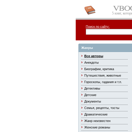
5 книг, кото
Поиск по сайту:
Жанры
Все авторы
Анекдоты
Биографии, критика
Путешествия, животные
Гороскопы, гадания и т.п.
Детективы
Детские
Документы
Семья, рецепты, тосты
Драматические
Жанр неизвестен
Женские романы